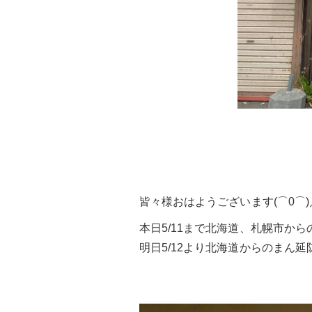
皆々様おはようございます(⌒0⌒)
本日5/11まで北海道、札幌市か
明日5/12より北海道からのまん延