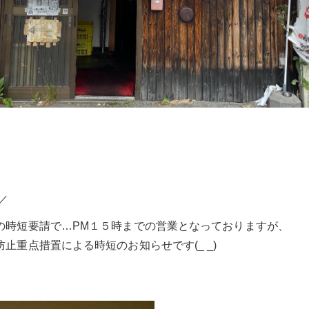
／
らの時短要請で…PM１５時までの営業となっておりますが、
防止重点措置による時短のお知らせです(_ _)