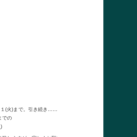
３１(火)まで。引き続き……
までの
)