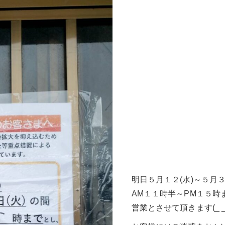
明日５月１２(水)～５月
AM１１時半～PM１５時
営業とさせて頂きます(_ _