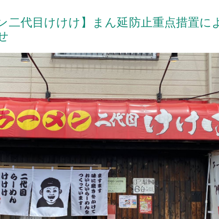
ン二代目けけけ】まん延防止重点措置に
せ