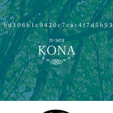
bd106b1c9420c7cac4f7d5b9