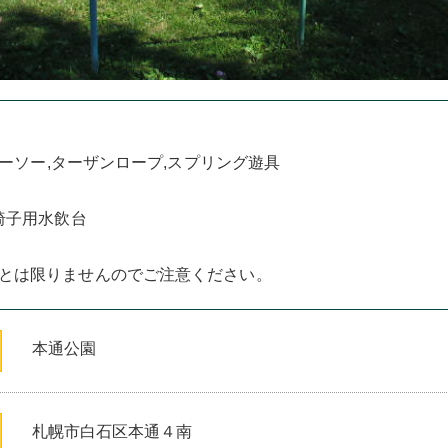
シーソー,ターザンロープ,スプリング遊具
椅子用水飲台
とは限りませんのでご注意ください。
本通公園
札幌市白石区本通４南